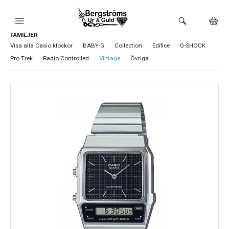
FAMILJER
HEM
Visa alla Casio klockor
BABY-G
Collection
Edifice
G-SHOCK
Pro Trek
Radio Controlled
Vintage
Övriga
KLOCKOR
VARUMÄRKEN
BUTIKEN
URMAKERI