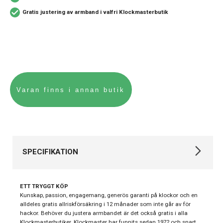
Gratis justering av armband i valfri Klockmasterbutik
SPECIFIKATION
Varumärke
Casio
ETT TRYGGT KÖP
Kollektion
Vintage
Kunskap, passion, engagemang, generös garanti på klockor och en
alldeles gratis allriskförsäkring i 12 månader som inte går av för
Stil
Digitala klockor
hackor. Behöver du justera armbandet är det också gratis i alla
Klockmasterbutiker. Klockmaster har funnits sedan 1972 och snart