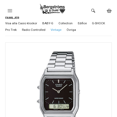
FAMILJER
HEM
Visa alla Casio klockor
BABY-G
Collection
Edifice
G-SHOCK
Pro Trek
Radio Controlled
Vintage
Övriga
KLOCKOR
VARUMÄRKEN
BUTIKEN
URMAKERI