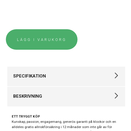
LÄGG I VARUKORG
SPECIFIKATION
Varumärke
Casio
BESKRIVNING
Kollektion
Vintage
Digitala klockor,
Casio Vintage – Klassisk digital herrklocka med
Stil
retrokaraktär
ETT TRYGGT KÖP
Klassiska klockor
Kunskap, passion, engagemang, generös garanti på klockor och en
Casio Vintage är en stilren digital herrklocka som kombinerar
Typ av klocka
Herrklocka, Damklocka
alldeles gratis allriskförsäkring i 12 månader som inte går av för
tidlös retrodesign med enkel och pålitlig funktion. Den