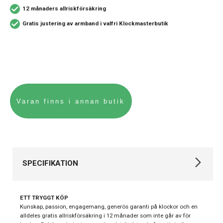
12 månaders allriskförsäkring
Gratis justering av armband i valfri Klockmasterbutik
SPECIFIKATION
Varumärke
Gant
ETT TRYGGT KÖP
Kollektion
Övriga
Kunskap, passion, engagemang, generös garanti på klockor och en
alldeles gratis allriskförsäkring i 12 månader som inte går av för
Stil
Modeklockor