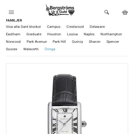
FAMILJER
HEM
Visa alla Gant klockor
Campus
Crestwood
Delaware
Eastham
Graduate
Houston
Louisa
Naples
Northampton
KLOCKOR
Norwood
Park Avenue
Park Hill
Quincy
Sharon
Spencer
Sussex
Walworth
Övriga
VARUMÄRKEN
BUTIKEN
URMAKERI