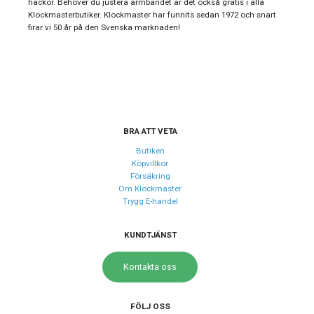
hackor. Behöver du justera armbandet är det också gratis i alla
Klockmasterbutiker. Klockmaster har funnits sedan 1972 och snart
Typ av klocka
Damklocka
firar vi 50 år på den Svenska marknaden!
Garanti
24 månader
Design
Index
Romerska siffror
Färg på urtavla
Vit
BRA ATT VETA
Form på boett
Fyrkantig
Butiken
Köpvillkor
Färg på boett
Silver
Försäkring
Om Klockmaster
Boett material
Rostfritt stål
Trygg E-handel
Armband material
Läder
Armband färg
KUNDTJÄNST
Svart
Kontakta oss
Urverk
Urverk
Quartz (batteri)
FÖLJ OSS