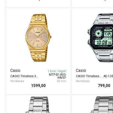
Casio
Casio
1 kvar i lager!
MTP-B145G-
CASIO Timeless 35mm
CASIO Timeless World Time 42mm
AE-12
9AVEF
Herrklocka
35 mm
Herrklocka
1599,00
799,00