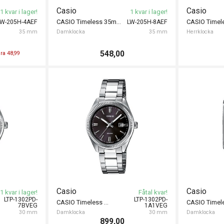
Casio
Casio
1 kvar i lager!
1 kvar i lager!
CASIO Timeless 35mm
CASIO Time
LW-205H-4AEF
LW-205H-8AEF
35 mm
Damklocka
35 mm
Herrklocka
548,00
ra 48,99
Casio
Casio
1 kvar i lager!
Fåtal kvar!
LTP-1302PD-
LTP-1302PD-
CASIO Timeless 30mm
7BVEG
1A1VEG
30 mm
Damklocka
30 mm
Damklocka
899,00