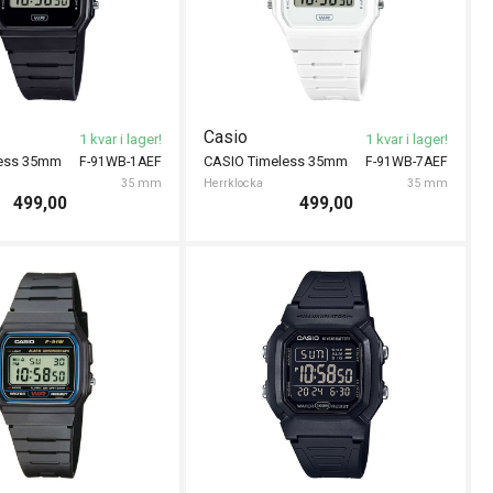
Casio
1 kvar i lager!
1 kvar i lager!
less 35mm
CASIO Timeless 35mm
F-91WB-1AEF
F-91WB-7AEF
35 mm
Herrklocka
35 mm
499,00
499,00