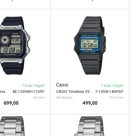
Casio
1 kvar i lager!
1 kvar i lager!
CASIO Timeless World Time 42mm
CASIO Timeless 35.5mm
AE-1200WH-1CVEF
F-105W-1AWYEF
42 mm
Herrklocka
35.5 mm
699,00
499,00