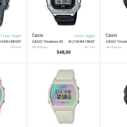
Casio
Casio
1 kvar i lager!
1 kvar i lager!
CASIO Timeless 43mm
CASIO Time
-1600H-8BVEF
W-218HM-7AVEF
50 mm
Herrklocka
43 mm
Herrklocka
548,00