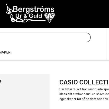
MAKERI
CASIO COLLECT
Här hittar du allt från renodlade spor
klassiskt armbandsur i en stilren desi
egenskaper för både dam och herr i