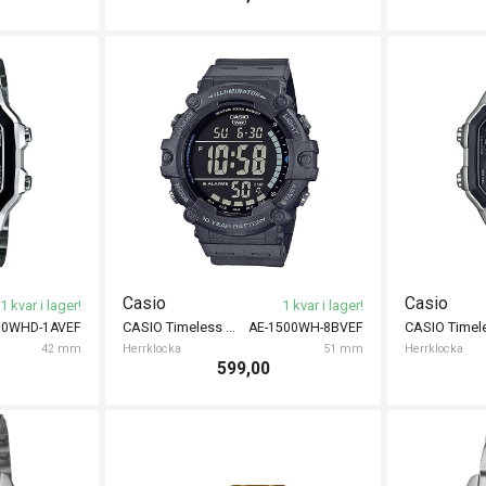
Casio
Casio
1 kvar i lager!
1 kvar i lager!
CASIO Timeless 51mm
00WHD-1AVEF
AE-1500WH-8BVEF
42 mm
Herrklocka
51 mm
Herrklocka
599,00