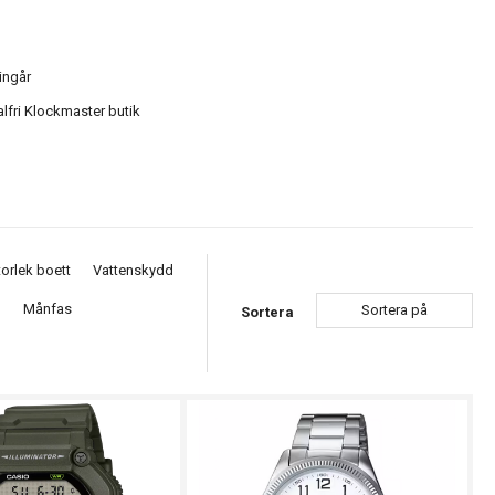
ingår
alfri Klockmaster butik
torlek boett
Vattenskydd
n
Månfas
Sortera på
Sortera