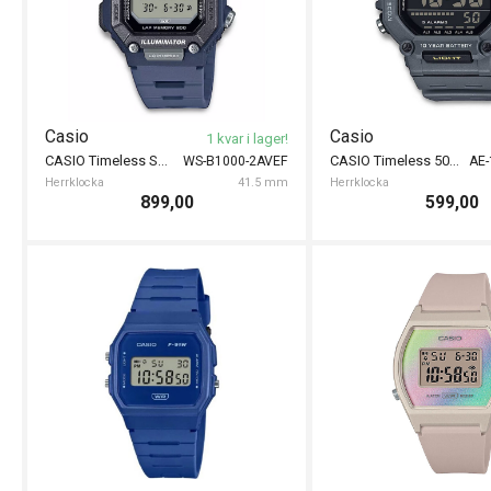
Casio
Casio
1 kvar i lager!
CASIO Timeless Sport Bluetooth 41mm
CASIO Timeless 50mm
WS-B1000-2AVEF
AE
Herrklocka
41.5 mm
Herrklocka
899,00
599,00