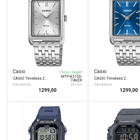
Casio
Casio
1 kvar i lager!
MTP-B215D-
CASIO Timeless 26mm
CASIO Timeless 26mm
7AVER
Damklocka
26 mm
Damklocka
1299,00
1299,00