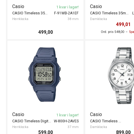
Casio
Casio
1 kvar i lager!
CASIO Timeless 35mm
CASIO Timeless 35mm
F-91WB-2A1EF
Herrklocka
38 mm
Damklocka
499,01
499,00
Ord. pris 548,00
Spa
Casio
Casio
1 kvar i lager!
CASIO Timeless Digital 37mm
CASIO Timeless 30mm
W-800H-2AVES
Herrklocka
37 mm
Damklocka
599,00
899,00