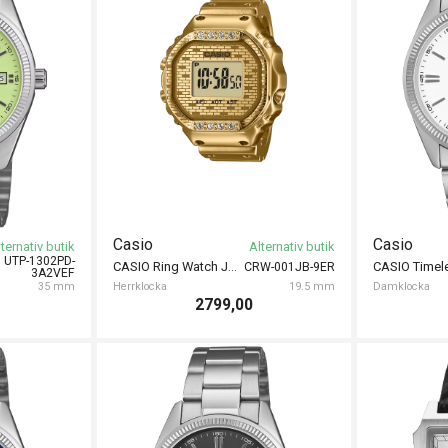
Casio
Casio
ternativ butik
Alternativ butik
UTP-1302PD-
CASIO Ring Watch J Balvin 19.5mm
CRW-001JB-9ER
3A2VEF
35 mm
Herrklocka
19.5 mm
Damklocka
2799,00