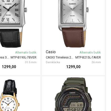
Casio
Alternativ butik
Alternativ butik
CASIO Timeless 31mm
CASIO Timeless 26mm
MTP-B190L-7BVER
MTP-B215L-7AVER
31.5 mm
Damklocka
26 mm
1299,00
1299,00