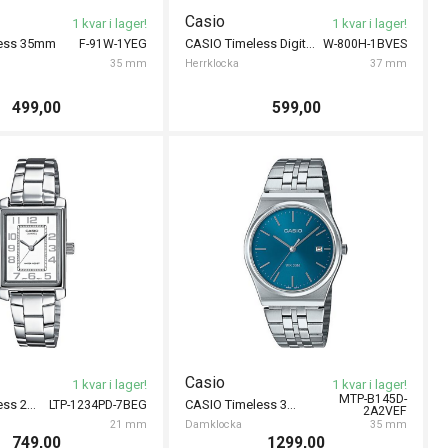
Casio
1 kvar i lager!
1 kvar i lager!
less 35mm
CASIO Timeless Digital 37mm
F-91W-1YEG
W-800H-1BVES
35 mm
Herrklocka
37 mm
499,00
599,00
Casio
1 kvar i lager!
1 kvar i lager!
MTP-B145D-
CASIO Timeless 21mm
CASIO Timeless 35mm
LTP-1234PD-7BEG
2A2VEF
21 mm
Damklocka
35 mm
749,00
1299,00