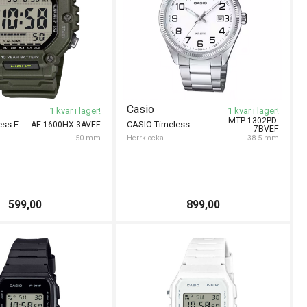
Casio
1 kvar i lager!
1 kvar i lager!
MTP-1302PD-
CASIO Timeless Extra Long 50mm
CASIO Timeless 38mm
AE-1600HX-3AVEF
7BVEF
50 mm
Herrklocka
38.5 mm
599,00
899,00