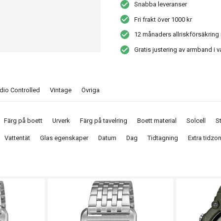
Snabba leveranser
Fri frakt över 1000 kr
12 månaders allriskförsäkring 
Gratis justering av armband i v
dio Controlled
Vintage
Övriga
Färg på boett
Urverk
Färg på tavelring
Boett material
Solcell
S
Vattentät
Glas egenskaper
Datum
Dag
Tidtagning
Extra tidzo