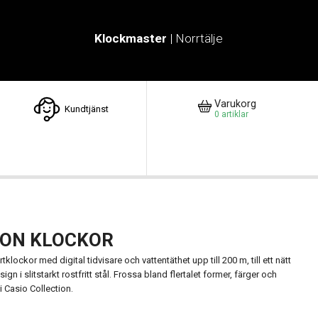
Klockmaster
| Norrtälje
Varukorg
Kundtjänst
0
artiklar
ION KLOCKOR
tklockor med digital tidvisare och vattentäthet upp till 200 m, till ett nätt
gn i slitstarkt rostfritt stål. Frossa bland flertalet former, färger och
 Casio Collection.