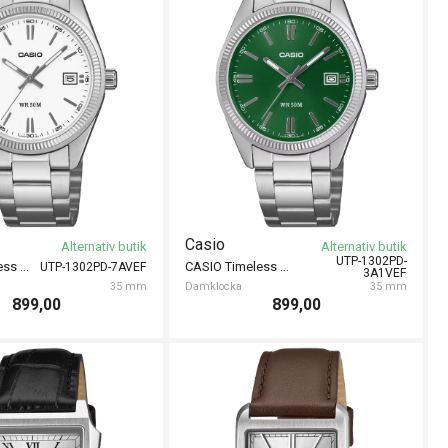
Casio
Alternativ butik
Alternativ butik
UTP-1302PD-
CASIO Timeless 35mm
CASIO Timeless 35mm
UTP-1302PD-7AVEF
3A1VEF
35 mm
Damklocka
35 mm
899,00
899,00