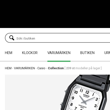
HEM
KLOCKOR
VARUMÄRKEN
BUTIKEN
UR
HEM
›
VARUMÄRKEN
›
Casio
›
Collection
[
239 st
modeller på lager ]