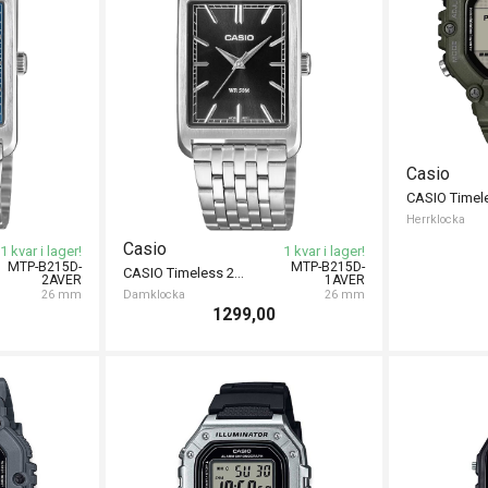
Casio
Herrklocka
Casio
1 kvar i lager!
1 kvar i lager!
MTP-B215D-
MTP-B215D-
CASIO Timeless 26mm
2AVER
1AVER
26 mm
Damklocka
26 mm
1299,00