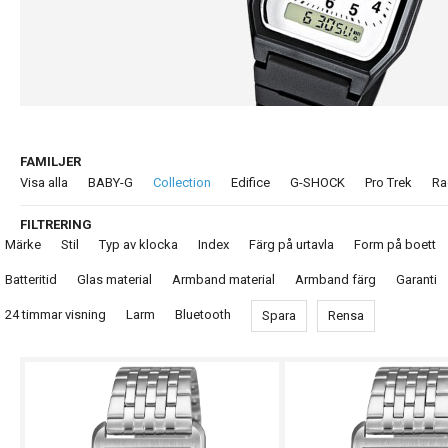
FAMILJER
Visa alla
BABY-G
Collection
Edifice
G-SHOCK
Pro Trek
Ra
FILTRERING
Märke
Stil
Typ av klocka
Index
Färg på urtavla
Form på boett
Batteritid
Glas material
Armband material
Armband färg
Garanti
24 timmar visning
Larm
Bluetooth
Spara
Rensa