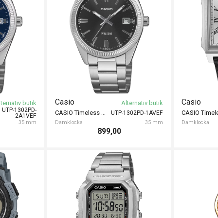
Casio
Casio
ternativ butik
Alternativ butik
UTP-1302PD-
CASIO Timeless 35mm
UTP-1302PD-1AVEF
2A1VEF
35 mm
Damklocka
35 mm
Damklocka
899,00