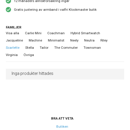
12 månaders allriskförsäkring ingår
Gratis justering av armband i valfri Klockmaster butik
FAMILJER
Visa alla
Carlie Mini
Coachman
Hybrid Smartwatch
Jacqueline
Machine
Minimalist
Neely
Neutra
Riley
Scarlette
Stella
Tailor
The Commuter
Townsman
Virginia
Övriga
Inga produkter hittades
BRA ATT VETA
Butiken