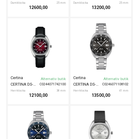
Damklocka
25 mm
Damklocka
25 mm
12600,00
13200,00
Certina
Certina
Alternativ butik
Alternativ butik
CERTINA DS-2 Automatic 40mm
CERTINA DS-2 Automatic Turning Bezel 42mm
C0244071742100
C0246071108102
Herrklocka
38 mm
Herrklocka
41 mm
12100,00
13500,00