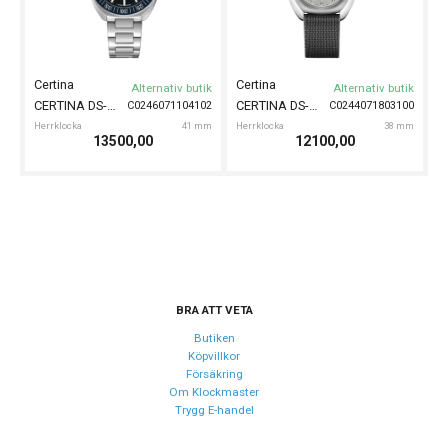
Certina
Certina
Alternativ butik
Alternativ butik
CERTINA DS-2 Automatic Turning Bezel 42mm
CERTINA DS-2 Automatic 40mm
C0246071104102
C0244071803100
Herrklocka
41 mm
Herrklocka
38 mm
13500,00
12100,00
BRA ATT VETA
Butiken
Köpvillkor
Försäkring
Om Klockmaster
Trygg E-handel