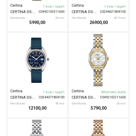
Certina
Certina
1 kvar i lager!
1 kvar i lager!
CERTINA DS-2 Lady 28mm
CERTINA DS-2 Chronograph Automatic 43mm
C0492103311600
C0244621804100
Damklocka
26 mm
Herrklocka
40.5 mm
5990,00
26900,00
Certina
Certina
1 kvar i lager!
Alternativ butik
CERTINA DS-2 Automatic 40mm
CERTINA DS-2 Lady 28mm
C0244071804100
C0492102211600
Herrklocka
38 mm
Damklocka
26 mm
12100,00
5790,00