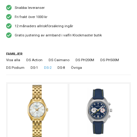
Snabba leveranser
Fri frakt över 1000 kr
12 månaders allriskförsäkring ingår
Gratis justering av armband i valfri Klockmaster butik
FAMILJER
Visa alla
DS Action
DS Caimano
DS PH200M
DS PH500M
DS Podium
DS-1
DS-2
DS-8
Övriga