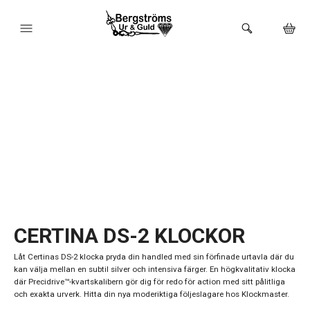
HEM
KLOCKOR
VARUMÄRKEN
BUTIKEN
URMAKERI
CERTINA DS-2 KLOCKOR
Låt Certinas DS-2 klocka pryda din handled med sin förfinade urtavla där du
kan välja mellan en subtil silver och intensiva färger. En högkvalitativ klocka
där Precidrive™-kvartskalibern gör dig för redo för action med sitt pålitliga
och exakta urverk. Hitta din nya moderiktiga följeslagare hos Klockmaster.