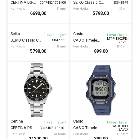
GANT Abington 41mm
GANT Abington 41mm
G201002
G201003
Herrklocka
41 mm
Herrklocka
41 mm
1990,00
1990,00
Tissot
Tissot
1 kvar i lager!
1 kvar i lager!
TISSOT Ballade 39mm
T1564081109300
TISSOT Ballade 39mm
T1564081104300
Herrklocka
39 mm
Herrklocka
39 mm
12350,00
12350,00