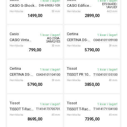
Tissot
Certina
1 kvar i lager!
1 kvar i lager!
TISSOT PRC 100 Solar 39mm
CERTINA DS Action Titanium 40mm
T1514221103100
C0484104435100
Herrklocka
39 mm
Herrklocka
40 mm
6095,00
6690,00
Certina
1 kvar i lager!
CERTINA DS Action 40mm
C0484101109100
Herrklocka
40 mm
Certina
1 kvar i lager!