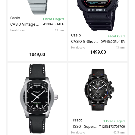
Certina
Seiko
1 kvar i lager!
1 kvar i lager!
CERTINA DS-X GMT 41mm
SEIKO Classic Chronograph 39mm
C0474521701100
SSB481P1
Herrklocka
41 mm
Herrklocka
39 mm
6690,00
5798,00
Seiko
Casio
1 kvar i lager!
1 kvar i lager!
MTP-1302PD-
SEIKO Classic Chronograph 39mm
CASIO Timeless 38mm
SSB477P1
7BVEF
Herrklocka
39 mm
Herrklocka
38.5 mm
5798,00
899,00
Certina
Casio
1 kvar i lager!
1 kvar i lager!
WS-B1000-
CERTINA DS Action Diver Powermatic 80 40mm
CASIO Timeless Sport Bluetooth 41mm
C0484071105101
2AVEF