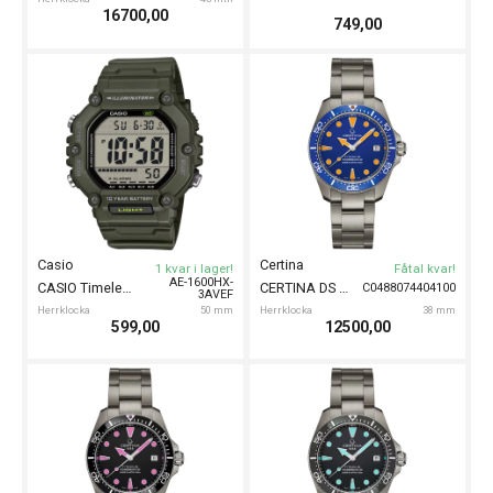
16700,00
749,00
Casio
Certina
1 kvar i lager!
Fåtal kvar!
AE-1600HX-
CASIO Timeless Extra Long 50mm
CERTINA DS Action Diver Titanium 38mm
C0488074404100
3AVEF
Herrklocka
50 mm
Herrklocka
38 mm
599,00
12500,00