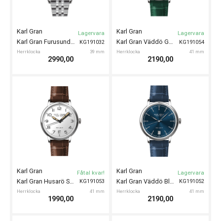
Karl Gran
Karl Gran
Lagervara
Lagervara
Karl Gran Furusund Blue 39mm
Karl Gran Väddö Green 41mm
KG191032
KG191054
Herrklocka
39 mm
Herrklocka
41 mm
2990,00
2190,00