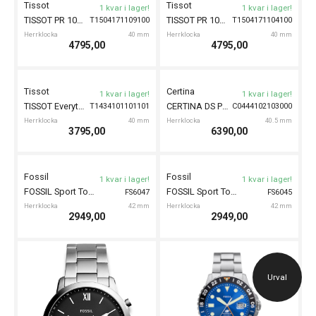
Tissot
Seiko
1 kvar i lager!
1 kvar i lager!
TISSOT T-Race 45mm
SEIKO 5 Sports 43mm SKX Style
T1414171701100
SRPK65K1
Herrklocka
45 mm
Herrklocka
43 mm
6995,00
4998,00
Fossil
Fossil
1 kvar i lager!
1 kvar i lager!
FOSSIL Blue 42mm
FOSSIL Blue 42mm
FS5998
FS5994
Herrklocka
42 mm
Herrklocka
42 mm
1595,00
1595,00
Casio
Casio
1 kvar i lager!
1 kvar i lager!
GST-B500AD-
CASIO G-Shock G-Steel 47mm
CASIO Vintage Iconic 36.5mm
A168WER-2AEF
3AER
Herrklocka
47 mm
Herrklocka
36.5 mm
3358,40
798,00
Ord. pris 4198,00
Spara 839,60
Urval
Casio
Seiko
1 kvar i lager!
1 kvar i lager!