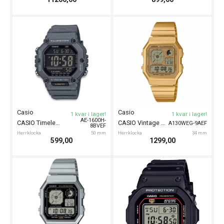
Certina
Certina
1 kvar i lager!
1 kvar i lager!
CERTINA DS-X GMT 41mm
CERTINA DS-X GMT 41mm
C0474521108100
C0474521108101
Herrklocka
41 mm
Herrklocka
41 mm
6990,00
6990,00
Seiko
Seiko
1 kvar i lager!
1 kvar i lager!
SEIKO 5 Sports SKX 38mm
SEIKO 5 Sports SKX 38mm
SRPL77K1
SRPL79K1
Herrklocka
38 mm
Herrklocka
38 mm
3998,00
3998,00