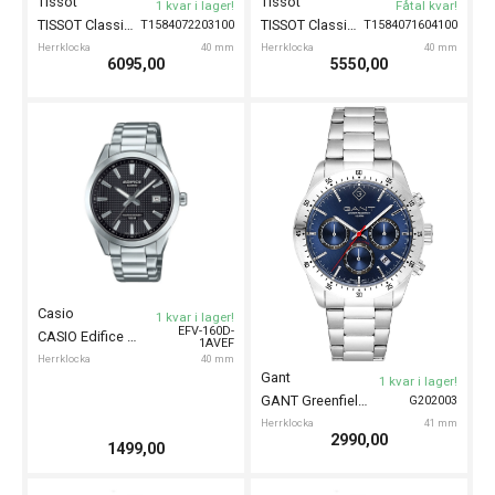
Herrklocka
40 mm
Seiko
1 kvar i lager!
SEIKO Prospex Automatic Divers 42mm
SRPL51K1
Herrklocka
42 mm
7498,00
1499,00
Tissot
Tissot
1 kvar i lager!
1 kvar i lager!
TISSOT Classic Dream 40mm
TISSOT Classic Dream 40mm
T1584073626100
T1584071103100
Herrklocka
40 mm
Herrklocka
40 mm
5795,00
5795,00