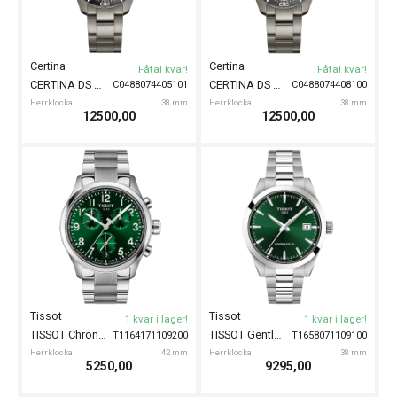
Certina
Certina
Fåtal kvar!
Fåtal kvar!
CERTINA DS Action Diver Titanium 38mm
CERTINA DS Action Diver Titanium 38mm
C0488074405101
C0488074408100
Herrklocka
38 mm
Herrklocka
38 mm
12500,00
12500,00
Tissot
Tissot
1 kvar i lager!
1 kvar i lager!
TISSOT Chrono L 42mm
TISSOT Gentleman Automatic 38mm
T1164171109200
T1658071109100
Herrklocka
42 mm
Herrklocka
38 mm
5250,00
9295,00