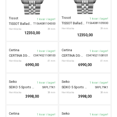
Casio
1 kvar i lager!
EFV-160D-
CASIO Edifice 40mm
1AVEF
Herrklocka
40 mm
Gant
1 kvar i lager!
GANT Greenfield 41mm
G202003
Herrklocka
41 mm
2990,00
1499,00
Gant
Gant
1 kvar i lager!
1 kvar i lager!