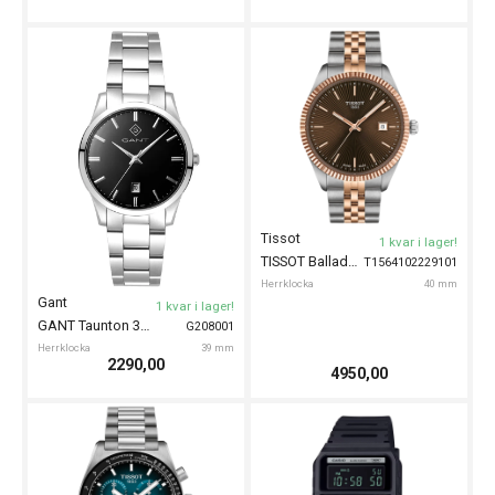
Tissot
1 kvar i lager!
TISSOT Ballade 40mm
T1564102229101
Herrklocka
40 mm
Gant
1 kvar i lager!
GANT Taunton 39mm
G208001
Herrklocka
39 mm
2290,00
4950,00