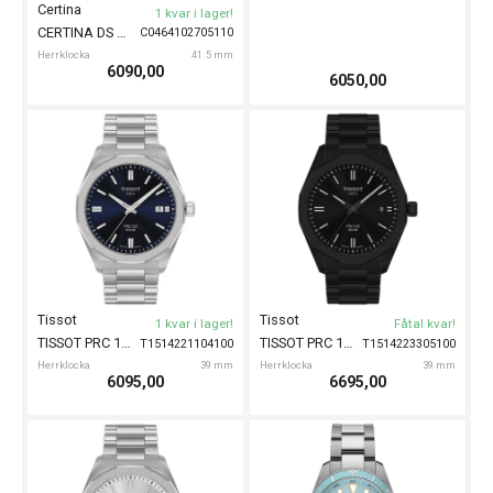
Herrklocka
40.5 mm
Herrklocka
41.5 mm
11200,00
899,00
Casio
Casio
1 kvar i lager!
1 kvar i lager!
AE-1600H-
CASIO Timeless 50mm
CASIO Vintage Retro-futuristic 34mm
A130WEG-9AEF
8BVEF
Herrklocka
50 mm
Herrklocka
34 mm
599,00
1299,00