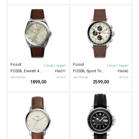
Fossil
Fossil
1 kvar i lager!
1 kvar i lager!
FOSSIL Everett 42mm
FOSSIL Sport Tourer Chronograph 42mm
FS6071
FS6042
Herrklocka
42 mm
Herrklocka
42 mm
1899,00
2599,00