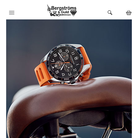
HEM
KLOCKOR
VARUMÄRKEN
BUTIKEN
URMAKERI