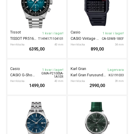
Tissot
Casio
1 kvar i lager!
1 kvar i lager!
TISSOT PR516 Chronograph 40mm
CASIO Vintage Calculator 34mm
T1494171104101
CA-53WB-1BEF
Herrklocka
40 mm
Herrklocka
34 mm
6395,00
899,00
Casio
Karl Gran
1 kvar i lager!
Lagervara
GMA-P2100SA-
CASIO G-Shock 40mm
Karl Gran Furusund Green 39m
KG191033
1A1ER
Herrklocka
40 mm
Herrklocka
39 mm
1499,00
2990,00