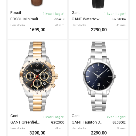
Fossil
Gant
1 kvar i lager!
1 kvar i lager!
FOSSIL Minimalist 44mm
GANT Watertown 41mm
FS5439
G204004
Herrklocka
44 mm
Herrklocka
41 mm
1699,00
2290,00
Gant
Gant
1 kvar i lager!
1 kvar i lager!
GANT Greenfield 41mm
GANT Taunton 39mm
G202005
G208002
Herrklocka
41 mm
Herrklocka
39 mm
3290,00
2290,00