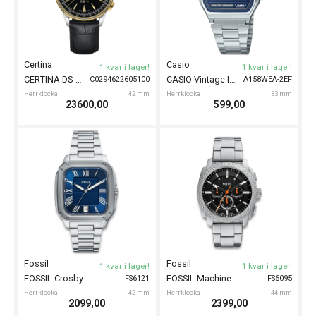
Certina
Casio
1 kvar i lager!
1 kvar i lager!
CERTINA DS-1 Chrono Auto 42mm
CASIO Vintage Iconic 33mm
C0294622605100
A158WEA-2EF
Herrklocka
42 mm
Herrklocka
33 mm
23600,00
599,00
Fossil
Fossil
1 kvar i lager!
1 kvar i lager!
FOSSIL Crosby 42mm
FOSSIL Machine Chronograph 44mm
FS6121
FS6095
Herrklocka
42 mm
Herrklocka
44 mm
2099,00
2399,00