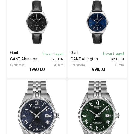
Tissot
Tissot
1 kvar i lager!
Fåtal kvar!
TISSOT Classic Dream 40mm
TISSOT Classic Dream 40mm
T1584072203100
T1584071604100
Herrklocka
40 mm
Herrklocka
40 mm
6095,00
5550,00