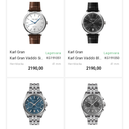
Karl Gran
Karl Gran
Fåtal kvar!
Lagervara
Karl Gran Husarö Silver 41mm
Karl Gran Väddö Blue 41mm
KG191053
KG191052
Herrklocka
41 mm
Herrklocka
41 mm
1990,00
2190,00
Karl Gran
Karl Gran
Lagervara
Lagervara
Karl Gran Väddö Silver 41mm
Karl Gran Väddö Black 41mm
KG191051
KG191050
Herrklocka
41 mm
Herrklocka
41 mm
2190,00
2190,00