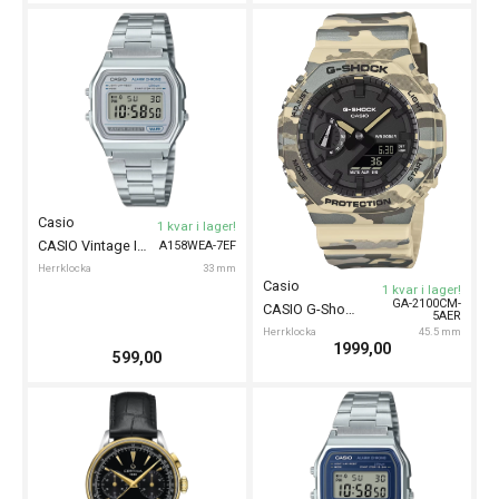
Casio
1 kvar i lager!
CASIO Vintage Iconic 33mm
A158WEA-7EF
Herrklocka
33 mm
Casio
1 kvar i lager!
GA-2100CM-
CASIO G-Shock Camouflage 45mm
5AER
Herrklocka
45.5 mm
1999,00
599,00