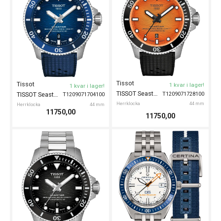
Tissot
Tissot
1 kvar i lager!
1 kvar i lager!
TISSOT Seastar 2000 44mm
T1209071728100
TISSOT Seastar 2000 44mm
T1209071704100
Herrklocka
44 mm
Herrklocka
44 mm
11750,00
11750,00