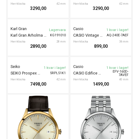
Karl Gran
Karl Gran
Lagervara
Lagervara
Karl Gran Furusund Grey 39mm
Karl Gran Blidö Green 42mm
KG191031
KG191023
Herrklocka
39 mm
Herrklocka
42 mm
2990,00
3290,00
Karl Gran
Karl Gran
Lagervara
Lagervara
Karl Gran Blidö Blue 42mm
Karl Gran Blidö Grey 42mm
KG191022
KG191021
Herrklocka
42 mm
Herrklocka
42 mm
3290,00
3290,00