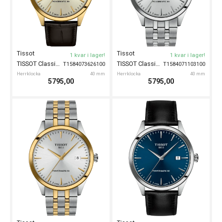
Karl Gran
Casio
Lagervara
1 kvar i lager!
Karl Gran Arholma White 28mm
CASIO Vintage Retro-modern 36mm
KG191010
AQ-240E-7AEF
Herrklocka
28 mm
Herrklocka
36 mm
2890,00
899,00
Casio
1 kvar i lager!
EFV-160D-
CASIO Edifice 40mm
7AVEF