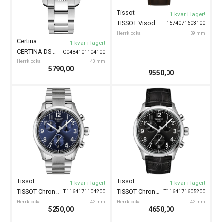
Tissot
1 kvar i lager!
TISSOT Visodate 39mm
T1574071603100
Herrklocka
39 mm
Certina
1 kvar i lager!
CERTINA DS Action 40mm
C0484101104100
Herrklocka
40 mm
5790,00
9550,00
Tissot
Tissot
1 kvar i lager!
1 kvar i lager!
TISSOT Chrono L 42mm
TISSOT Chrono L 42mm
T1164171104200
T1164171605200
Herrklocka
42 mm
Herrklocka
42 mm
5250,00
4650,00