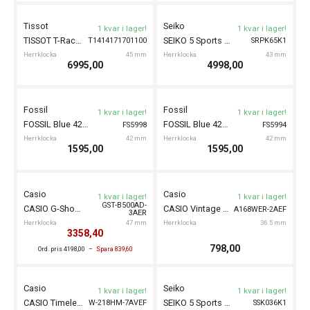
CERTINA DS Action 40mm
C0484101105100
Herrklocka
40 mm
5790,00
5790,00
Certina
Certina
1 kvar i lager!
1 kvar i lager!
CERTINA DS Action 40mm
CERTINA DS-7 Chronograph Automatic 42mm
C0484102204100
C0434272105100
Herrklocka
40 mm
Herrklocka
42 mm
6290,00
23100,00
Tissot
Tissot
1 kvar i lager!
1 kvar i lager!
TISSOT Ballade 40mm
TISSOT Ballade 40mm
T1564101104100
T1564101109100
Herrklocka
40 mm
Herrklocka
40 mm
4350,00
4350,00
Tissot
Certina
1 kvar i lager!
1 kvar i lager!
TISSOT Ballade 40mm
CERTINA DS-7 Quartz Titanium 39mm
T1564102203100
C0434104405100
Herrklocka
40 mm
Herrklocka
39 mm
4950,00
7090,00