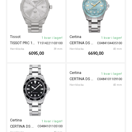
Casio
1 kvar i lager!
CASIO Vintage Retro-futuristic 34mm
A130WE-1AEF
Herrklocka
33 mm
Casio
Fåtal kvar!
CASIO G-Shock 43mm
DW-5600RL-1ER
Herrklocka
43 mm
1499,00
1049,00
Tissot
1 kvar i lager!
TISSOT Supersport Chrono NBA 45mm
T1256173706700