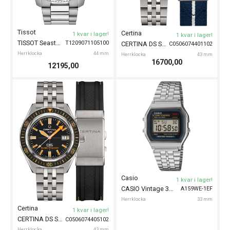
Tissot
Certina
1 kvar i lager!
1 kvar i lager!
TISSOT Seastar 2000 44mm
T1209071105100
CERTINA DS Super PH2000M 43mm
C0506074401102
Herrklocka
44 mm
Herrklocka
43 mm
16700,00
12195,00
Casio
1 kvar i lager!
CASIO Vintage 33mm
A159WE-1EF
Herrklocka
33 mm
Certina
1 kvar i lager!
CERTINA DS Super PH2000M 43mm
C0506074405102
Herrklocka
43 mm