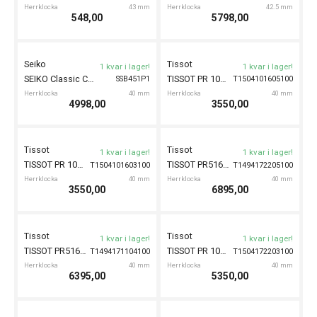
Casio
Casio
1 kvar i lager!
1 kvar i lager!
EFS-S640D-
CASIO G-Shock 50mm
CASIO Edifice Solar Chronograph SOSPENSIONE 44mm
DW-6900U-1ER
1AVUEF
Herrklocka
50 mm
Herrklocka
44,5 mm
1499,00
2899,00
Casio
Certina
1 kvar i lager!
1 kvar i lager!
AQ-230A-
CASIO Vintage Edgy 30mm
CERTINA DS-7 Quartz 39mm
C0434101109100
3AMQYES
Herrklocka
30 mm
Herrklocka
39 mm
799,00
5790,00
Certina
Tissot
1 kvar i lager!
1 kvar i lager!
CERTINA DS-7 Quartz 39mm
TISSOT PR 100 40mm
C0434101104100
T1504101135100
Herrklocka
39 mm
Herrklocka
40 mm
5790,00
3850,00
Tissot
Tissot
1 kvar i lager!
1 kvar i lager!
TISSOT T-Race 45mm
TISSOT T-Race 45mm
T1414173705701
T1414171104100
Herrklocka
45 mm
Herrklocka
45 mm
8695,00
7395,00