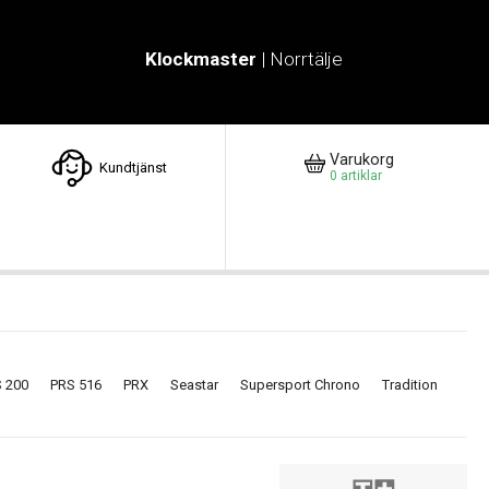
Klockmaster
| Norrtälje
Varukorg
Kundtjänst
0
artiklar
 200
PRS 516
PRX
Seastar
Supersport Chrono
Tradition