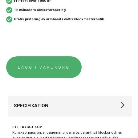
Fri frakt över 1000 kr
12 månaders allriskförsäkring
Gratis justering av armband i valfri Klockmasterbutik
LÄGG I VARUKORG
SPECIFIKATION
Varumärke
Tissot
ETT TRYGGT KÖP
Kollektion
T-Touch
Kunskap, passion, engagemang, generös garanti på klockor och en
alldeles gratis allriskförsäkring i 12 månader som inte går av för