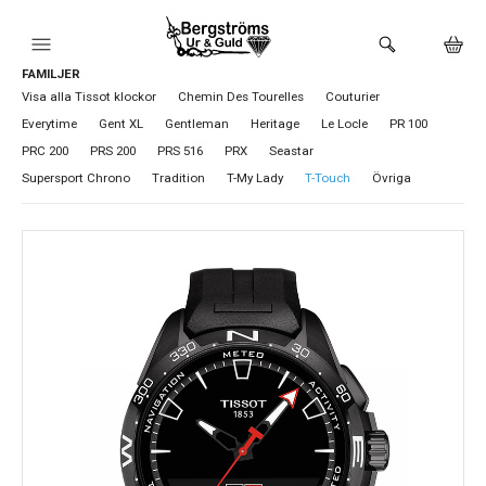
FAMILJER
HEM
Visa alla Tissot klockor
Chemin Des Tourelles
Couturier
Everytime
Gent XL
Gentleman
Heritage
Le Locle
PR 100
KLOCKOR
PRC 200
PRS 200
PRS 516
PRX
Seastar
Supersport Chrono
Tradition
T-My Lady
T-Touch
Övriga
VARUMÄRKEN
BUTIKEN
URMAKERI