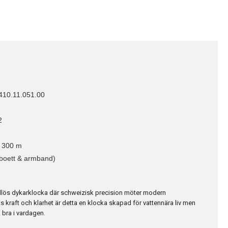
10.11.051.00
2
 300 m
 (boett & armband)
idlös dykarklocka där schweizisk precision möter modern
ets kraft och klarhet är detta en klocka skapad för vattennära liv men
 bra i vardagen.