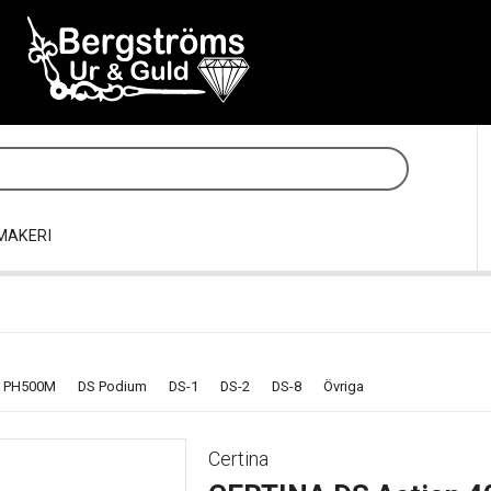
MAKERI
 PH500M
DS Podium
DS-1
DS-2
DS-8
Övriga
Certina