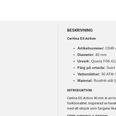
BESKRIVNING
Certina DS Action
Artikelnummer:
C048.4
Diameter:
40 mm
Urverk:
Quartz F06.41
Färg på urtavla:
Svart
Vattentäthet:
30 ATM /
Material:
Rostfritt stål
INTRODUKTION
Certina DS Action 40 mm är en t
funktionalitet. Inspirerad av hav
med ett uttryck som fungerar lika