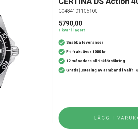
CERTINA DS Action 
C0484101105100
5790,00
1 kvar i lager!
Snabba leveranser
Fri frakt över 1000 kr
12 månaders allriskförsäkring
Gratis justering av armband i valfri
LÄGG I VARU