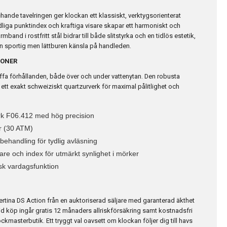
hande tavelringen ger klockan ett klassiskt, verktygsorienterat
liga punktindex och kraftiga visare skapar ett harmoniskt och
mband i rostfritt stål bidrar till både slitstyrka och en tidlös estetik,
 sportig men lättburen känsla på handleden.
IONER
uffa förhållanden, både över och under vattenytan. Den robusta
t exakt schweiziskt quartzurverk för maximal pålitlighet och
rk F06.412 med hög precision
er (30 ATM)
behandling för tydlig avläsning
re och index för utmärkt synlighet i mörker
sk vardagsfunktion
rtina DS Action från en auktoriserad säljare med garanterad äkthet
 Vid köp ingår gratis 12 månaders allriskförsäkring samt kostnadsfri
ockmasterbutik. Ett tryggt val oavsett om klockan följer dig till havs