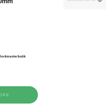
40mm
 Klockmasterbutik
KORG