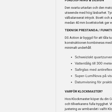
FÖRDJUPNING & DESIGN
Den svarta urtavlan och den matc
utseende med hög läsbarhet. Tyd
välbalanserat intryck. Boett och ar
medan 40 mm boettstorlek ger en
TEKNISK PRESTANDA / FUNKT
DS Action är byggd för att tåla t
konstruktionen kombineras med et
minimalt underhåll.
Schweiziskt quartzurve
Vattentålig till 300 met
Safirglas med antireflex
Super-LumiNova på visa
Datumvisning för prakti
VARFÖR KLOCKMASTER?
Hos Klockmaster köper du din Ce
och tillverkarens fulla trygghet.
justering av armbandet i valfri Kl