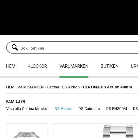
HEM
KLOCKOR
VARUMÄRKEN
BUTIKEN
UR
HEM
›
VARUMÄRKEN
›
Certina
›
DS Action
›
CERTINA DS Action 40mm
FAMILJER
Visa alla Certina klockor
DS Action
DS Caimano
DS PH200M
DS