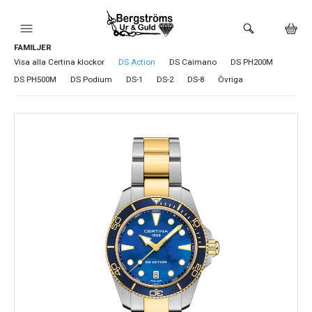
FAMILJER
HEM
Visa alla Certina klockor
DS Action
DS Caimano
DS PH200M
DS PH500M
DS Podium
DS-1
DS-2
DS-8
Övriga
KLOCKOR
VARUMÄRKEN
BUTIKEN
URMAKERI