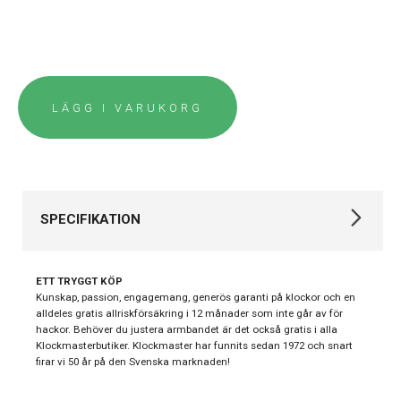
LÄGG I VARUKORG
SPECIFIKATION
Varumärke
Certina
ETT TRYGGT KÖP
Kollektion
DS Action
Kunskap, passion, engagemang, generös garanti på klockor och en
alldeles gratis allriskförsäkring i 12 månader som inte går av för
Stil
Dykarklockor
hackor. Behöver du justera armbandet är det också gratis i alla
Klockmasterbutiker. Klockmaster har funnits sedan 1972 och snart
Typ av klocka
Damklocka
firar vi 50 år på den Svenska marknaden!
Garanti
24 månader