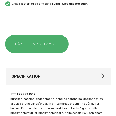
Gratis justering av armband i valfri Klockmasterbutik
LÄGG I VARUKORG
SPECIFIKATION
Varumärke
Gant
ETT TRYGGT KÖP
Kollektion
Graduate
Kunskap, passion, engagemang, generös garanti på klockor och en
alldeles gratis allriskförsäkring i 12 månader som inte går av för
Stil
Klassiska klockor
hackor. Behöver du justera armbandet är det också gratis i alla
Klockmasterbutiker. Klockmaster har funnits sedan 1972 och snart
Typ av klocka
Barnklocka