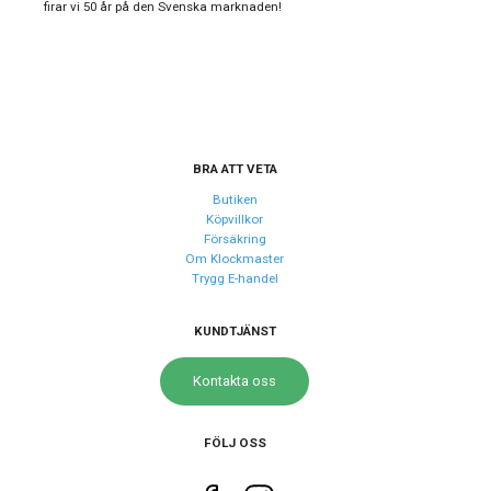
firar vi 50 år på den Svenska marknaden!
Garanti
24 månader
Design
Index
Arabiska siffror
Färg på urtavla
Vit
BRA ATT VETA
Form på boett
Rund
Butiken
Köpvillkor
Färg på boett
Silver
Försäkring
Om Klockmaster
Boett material
Rostfritt stål
Trygg E-handel
Armband material
Silikon
Armband färg
KUNDTJÄNST
Vit
Kontakta oss
Urverk
Urverk
Quartz (batteri)
FÖLJ OSS
Kaliber urverk
Seiko Y121F