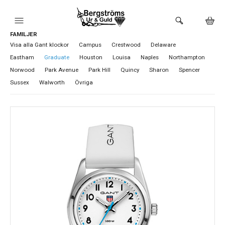
FAMILJER
HEM
Visa alla Gant klockor
Campus
Crestwood
Delaware
Eastham
Graduate
Houston
Louisa
Naples
Northampton
KLOCKOR
Norwood
Park Avenue
Park Hill
Quincy
Sharon
Spencer
Sussex
Walworth
Övriga
VARUMÄRKEN
BUTIKEN
URMAKERI