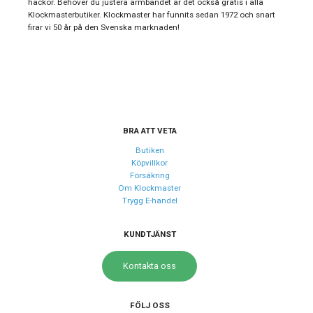
hackor. Behöver du justera armbandet är det också gratis i alla
Klockmasterbutiker. Klockmaster har funnits sedan 1972 och snart
Typ av klocka
Damklocka
firar vi 50 år på den Svenska marknaden!
Garanti
24 månader
Design
Index
Streck
Färg på urtavla
Silver
BRA ATT VETA
Form på boett
Rund
Butiken
Köpvillkor
Färg på boett
Silver
Försäkring
Om Klockmaster
Färg på tavelring
Guld
Trygg E-handel
Boett material
Rostfritt stål
Armband material
KUNDTJÄNST
Rostfritt stål
Armband färg
Guld, Silver
Kontakta oss
Urverk
FÖLJ OSS