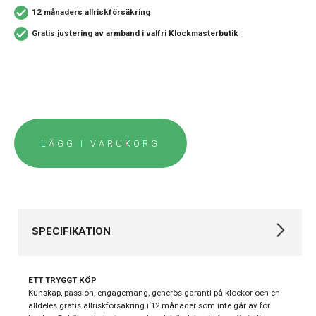
12 månaders allriskförsäkring
Gratis justering av armband i valfri Klockmasterbutik
LÄGG I VARUKORG
SPECIFIKATION
Varumärke
Gant
ETT TRYGGT KÖP
Kollektion
Övriga
Kunskap, passion, engagemang, generös garanti på klockor och en
alldeles gratis allriskförsäkring i 12 månader som inte går av för
Stil
Modeklockor