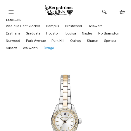
FAMILJER
HEM
Visa alla Gant klockor
Campus
Crestwood
Delaware
Eastham
Graduate
Houston
Louisa
Naples
Northampton
KLOCKOR
Norwood
Park Avenue
Park Hill
Quincy
Sharon
Spencer
Sussex
Walworth
Övriga
VARUMÄRKEN
BUTIKEN
URMAKERI