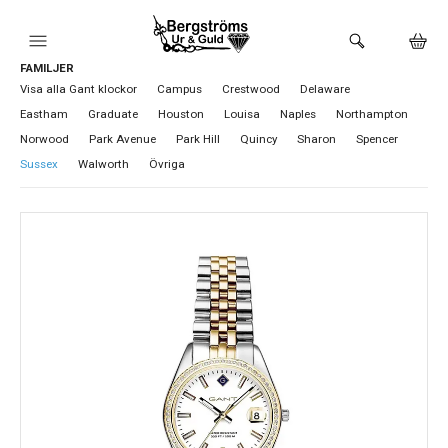
FAMILJER
HEM
Visa alla Gant klockor
Campus
Crestwood
Delaware
Eastham
Graduate
Houston
Louisa
Naples
Northampton
KLOCKOR
Norwood
Park Avenue
Park Hill
Quincy
Sharon
Spencer
Sussex
Walworth
Övriga
VARUMÄRKEN
BUTIKEN
URMAKERI