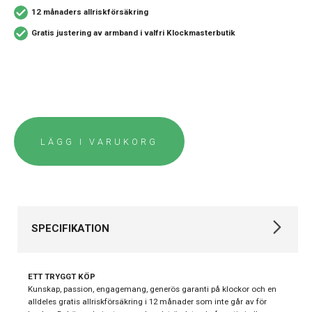
12 månaders allriskförsäkring
Gratis justering av armband i valfri Klockmasterbutik
LÄGG I VARUKORG
SPECIFIKATION
Varumärke
Gant
ETT TRYGGT KÖP
Kollektion
Sussex
Kunskap, passion, engagemang, generös garanti på klockor och en
alldeles gratis allriskförsäkring i 12 månader som inte går av för
Stil
Klassiska klockor