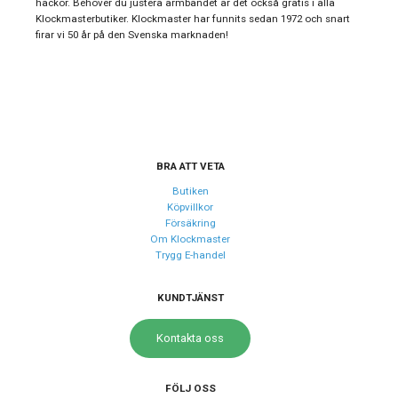
hackor. Behöver du justera armbandet är det också gratis i alla
Klockmasterbutiker. Klockmaster har funnits sedan 1972 och snart
Typ av klocka
Damklocka
firar vi 50 år på den Svenska marknaden!
Garanti
24 månader
Design
Index
Streck
Färg på urtavla
Vit
BRA ATT VETA
Form på boett
Rund
Butiken
Köpvillkor
Färg på boett
Silver
Försäkring
Om Klockmaster
Boett material
Rostfritt stål
Trygg E-handel
Armband material
Rostfritt stål
Armband färg
KUNDTJÄNST
Guld, Silver
Kontakta oss
Urverk
Urverk
Quartz (batteri)
FÖLJ OSS