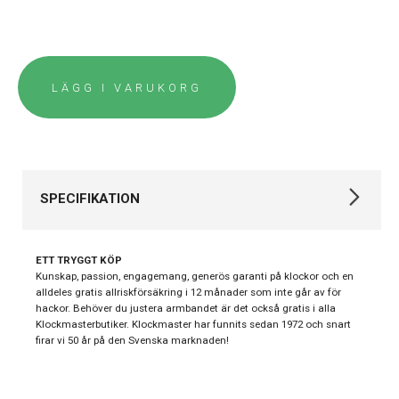
LÄGG I VARUKORG
SPECIFIKATION
Varumärke
Karl Gran
ETT TRYGGT KÖP
Kollektion
Karl Gran
Kunskap, passion, engagemang, generös garanti på klockor och en
alldeles gratis allriskförsäkring i 12 månader som inte går av för
Stil
Klassiska klockor
hackor. Behöver du justera armbandet är det också gratis i alla
Klockmasterbutiker. Klockmaster har funnits sedan 1972 och snart
Typ av klocka
Damklocka
firar vi 50 år på den Svenska marknaden!
Serie
Arholma
Garanti
36 månader