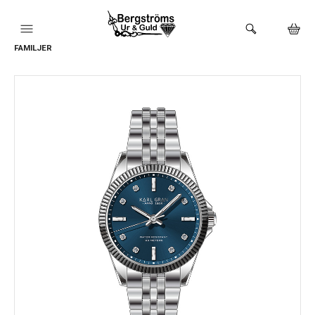
FAMILJER
HEM
KLOCKOR
VARUMÄRKEN
BUTIKEN
URMAKERI