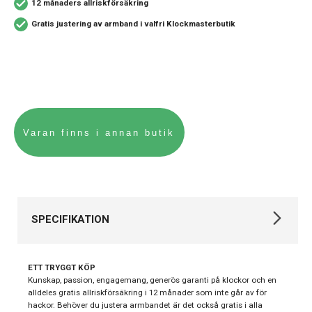
12 månaders allriskförsäkring
Gratis justering av armband i valfri Klockmasterbutik
SPECIFIKATION
Varumärke
Michael Kors
ETT TRYGGT KÖP
Kollektion
Michael Kors
Kunskap, passion, engagemang, generös garanti på klockor och en
alldeles gratis allriskförsäkring i 12 månader som inte går av för
Stil
Modeklockor
hackor. Behöver du justera armbandet är det också gratis i alla