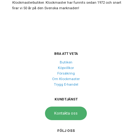
Klockmasterbutiker. Klockmaster har funnits sedan 1972 och snart
Typ av klocka
Damklocka
firar vi 50 år på den Svenska marknaden!
Serie
Emery
Garanti
24 månader
Design
Färg på urtavla
Vit
BRA ATT VETA
Form på boett
Fyrkantig
Butiken
Köpvillkor
Färg på boett
Rosé
Försäkring
Om Klockmaster
Boett material
Rostfritt stål
Trygg E-handel
Armband material
Rostfritt stål
Armband färg
KUNDTJÄNST
Guld, Silver
Kontakta oss
Urverk
Urverk
Quartz (batteri)
FÖLJ OSS