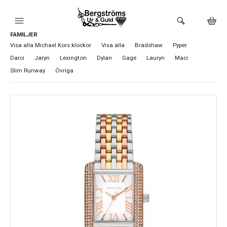
FAMILJER
HEM
Visa alla Michael Kors klockor
Visa alla
Bradshaw
Pyper
Darci
Jaryn
Lexington
Dylan
Gage
Lauryn
Maci
KLOCKOR
Slim Runway
Övriga
VARUMÄRKEN
BUTIKEN
URMAKERI