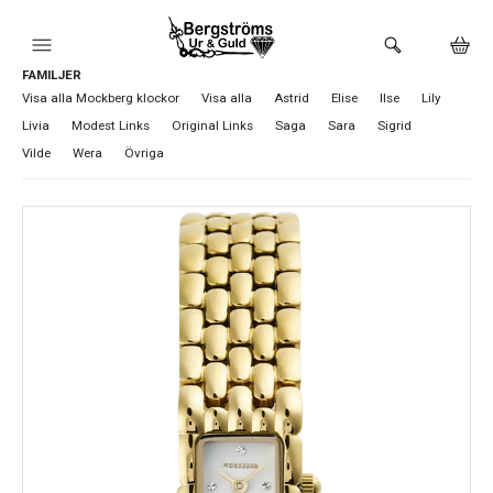
FAMILJER
HEM
Visa alla Mockberg klockor
Visa alla
Astrid
Elise
Ilse
Lily
Livia
Modest Links
Original Links
Saga
Sara
Sigrid
KLOCKOR
Vilde
Wera
Övriga
VARUMÄRKEN
BUTIKEN
URMAKERI