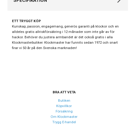
SPECIFIKATION
Varumärke
Mockberg
ETT TRYGGT KÖP
Kollektion
Mockberg
Kunskap, passion, engagemang, generös garanti på klockor och en
alldeles gratis allriskförsäkring i 12 månader som inte går av för
Stil
Smyckesklockor
hackor. Behöver du justera armbandet är det också gratis i alla
Klockmasterbutiker. Klockmaster har funnits sedan 1972 och snart
Typ av klocka
Damklocka
firar vi 50 år på den Svenska marknaden!
Serie
Eternal
Garanti
24 månader
Design
Index
Kristaller
BRA ATT VETA
Färg på urtavla
Vit
Butiken
Köpvillkor
Form på boett
Fyrkantig
Försäkring
Om Klockmaster
Färg på boett
Guld
Trygg E-handel
Boett material
Rostfritt stål