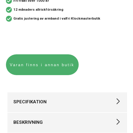
Fri frakt över 1000 kr
12 månaders allriskförsäkring
Gratis justering av armband i valfri Klockmasterbutik
SPECIFIKATION
Varumärke
Tissot
BESKRIVNING
Kollektion
PR 100