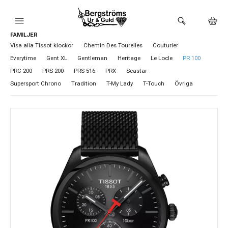
FAMILJER
HEM
Visa alla Tissot klockor
Chemin Des Tourelles
Couturier
Everytime
Gent XL
Gentleman
Heritage
Le Locle
PR 100
KLOCKOR
PRC 200
PRS 200
PRS 516
PRX
Seastar
Supersport Chrono
Tradition
T-My Lady
T-Touch
Övriga
VARUMÄRKEN
BUTIKEN
URMAKERI