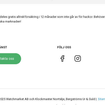
es gratis allriskförsäkring i 12 månader som inte går av för hackor. Behöver 
enska marknaden!
ÄNST
FÖLJ OSS
takta oss
2025 Watchmarket AB och Klockmaster Norrtälje, Bergströms Ur & Guld |
Site