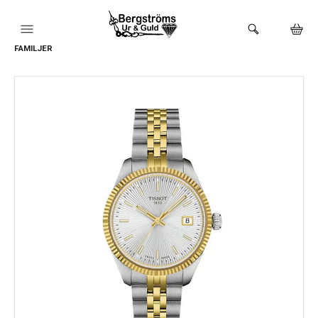
FAMILJER
HEM
KLOCKOR
VARUMÄRKEN
BUTIKEN
URMAKERI