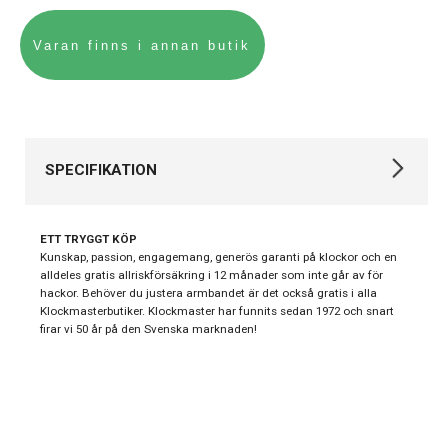
SPECIFIKATION
Varumärke
Tissot
ETT TRYGGT KÖP
Kollektion
Seastar
Kunskap, passion, engagemang, generös garanti på klockor och en
alldeles gratis allriskförsäkring i 12 månader som inte går av för
Stil
Klassiska klockor
hackor. Behöver du justera armbandet är det också gratis i alla
Klockmasterbutiker. Klockmaster har funnits sedan 1972 och snart
Typ av
Damklocka
firar vi 50 år på den Svenska marknaden!
klocka
Serie
Classic Contemporary
Garanti
24 månader