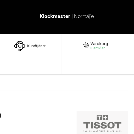
Klockmaster
| Norrtälje
Varukorg
Kundtjänst
0
artiklar
m