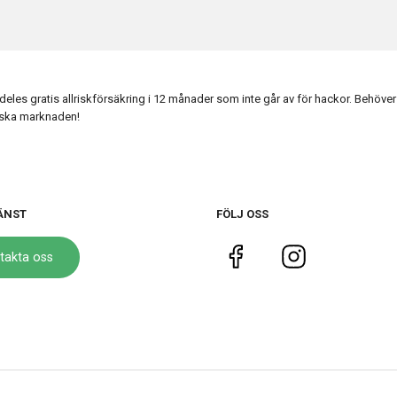
es gratis allriskförsäkring i 12 månader som inte går av för hackor. Behöver 
enska marknaden!
ÄNST
FÖLJ OSS
takta oss