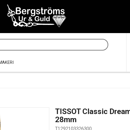
MAKERI
TISSOT Classic Drea
28mm
T1292103326300