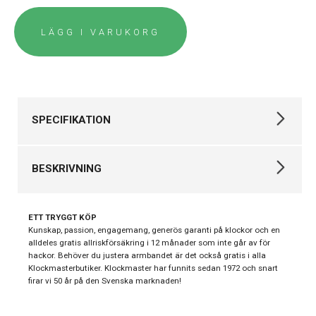
LÄGG I VARUKORG
SPECIFIKATION
Varumärke
Tissot
BESKRIVNING
Kollektion
Övriga
Stil
Modeklockor
Tissot SRV
ETT TRYGGT KÖP
Typ av klocka
Damklocka
Artikelnummer:
T160.110.36.126.00
Kunskap, passion, engagemang, generös garanti på klockor och en
alldeles gratis allriskförsäkring i 12 månader som inte går av för
Diameter:
22x30 mm
Classic
Serie
hackor. Behöver du justera armbandet är det också gratis i alla
Urverk:
Swiss Quartz
Contemporary
Klockmasterbutiker. Klockmaster har funnits sedan 1972 och snart
Färg på urtavla:
Svart pärlemor
firar vi 50 år på den Svenska marknaden!
Garanti
24 månader
Vattentäthet:
5 bar (50 meter)
Material:
316L rostfritt stål med guldfärgad PVD-
beläggning & svart läderarmband